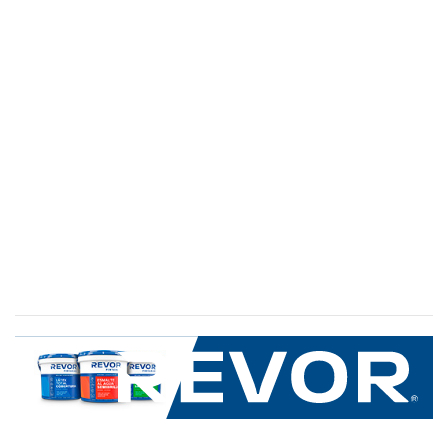
SERVICIO AL CLIENTE
+600 8 335 000
Limache 3600, El Salto.Viña del Mar, Chile
Mapa del sitio
REVOR
Nosotros
Política de uso