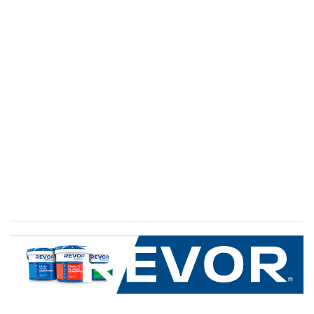
SERVICIO AL CLIENTE
+600 8 335 000
Limache 3600, El Salto.Viña del Mar, Chile
Mapa del sitio
REVOR
Nosotros
Política de uso