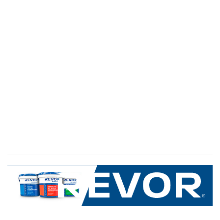
SERVICIO AL CLIENTE
+600 8 335 000
Limache 3600, El Salto.Viña del Mar, Chile
Mapa del sitio
REVOR
Nosotros
Política de uso