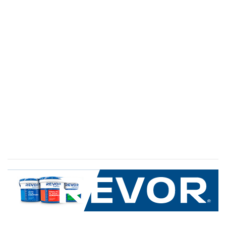
SERVICIO AL CLIENTE
+600 8 335 000
Limache 3600, El Salto.Viña del Mar, Chile
Mapa del sitio
REVOR
Nosotros
Política de uso