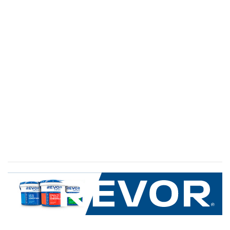
SERVICIO AL CLIENTE
+600 8 335 000
Limache 3600, El Salto.Viña del Mar, Chile
Mapa del sitio
REVOR
Nosotros
Política de uso