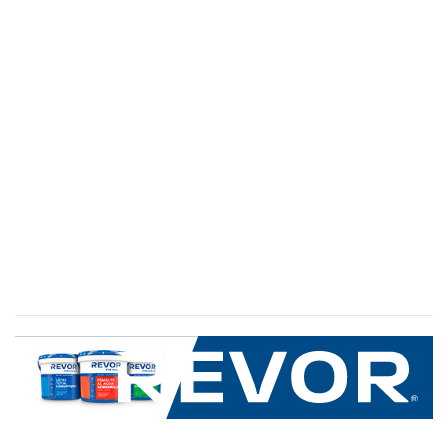
SERVICIO AL CLIENTE
+600 8 335 000
Limache 3600, El Salto.Viña del Mar, Chile
Mapa del sitio
REVOR
Nosotros
Política de uso