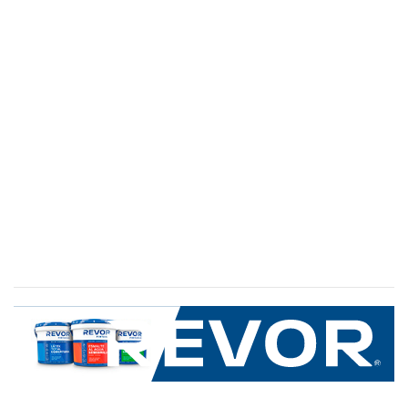
SERVICIO AL CLIENTE
+600 8 335 000
Limache 3600, El Salto.Viña del Mar, Chile
Mapa del sitio
REVOR
Nosotros
Política de uso