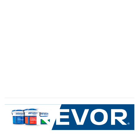
SERVICIO AL CLIENTE
+600 8 335 000
Limache 3600, El Salto.Viña del Mar, Chile
Mapa del sitio
REVOR
Nosotros
Política de uso