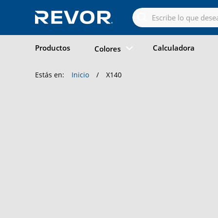
Skip
to
the
content
Productos
Calculadora
Colores
Estás en:
Inicio
/
X140