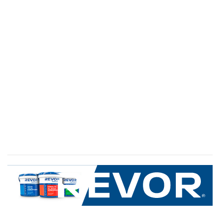
SERVICIO AL CLIENTE
+600 8 335 000
Limache 3600, El Salto.Viña del Mar, Chile
Mapa del sitio
REVOR
Nosotros
Política de uso