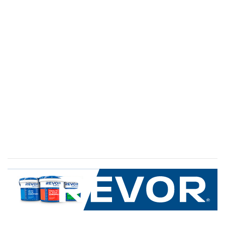
SERVICIO AL CLIENTE
+600 8 335 000
Limache 3600, El Salto.Viña del Mar, Chile
Mapa del sitio
REVOR
Nosotros
Política de uso