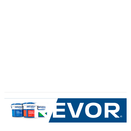
SERVICIO AL CLIENTE
+600 8 335 000
Limache 3600, El Salto.Viña del Mar, Chile
Mapa del sitio
REVOR
Nosotros
Política de uso