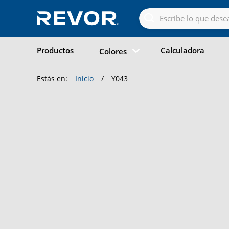
Skip
to
the
content
Productos
Calculadora
Colores
Estás en:
Inicio
/
Y043