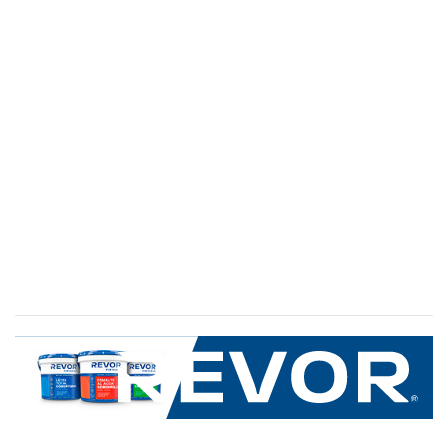
SERVICIO AL CLIENTE
+600 8 335 000
Limache 3600, El Salto.Viña del Mar, Chile
Mapa del sitio
REVOR
Nosotros
Política de uso