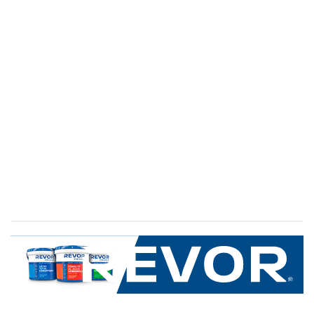
SERVICIO AL CLIENTE
+600 8 335 000
Limache 3600, El Salto.Viña del Mar, Chile
Mapa del sitio
REVOR
Nosotros
Política de uso