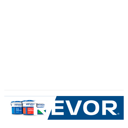
SERVICIO AL CLIENTE
+600 8 335 000
Limache 3600, El Salto.Viña del Mar, Chile
Mapa del sitio
REVOR
Nosotros
Política de uso