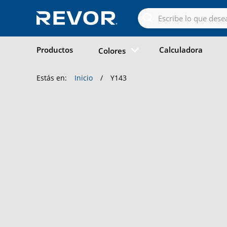
Skip
to
the
content
Productos
Calculadora
Colores
Estás en:
Inicio
/
Y143