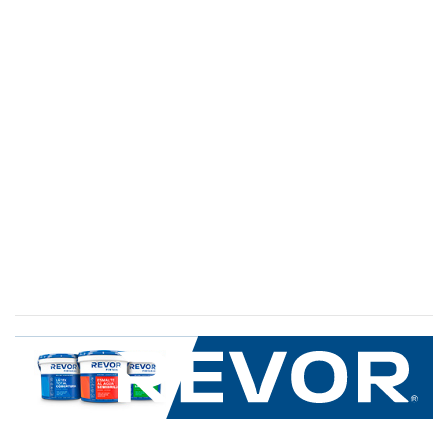
SERVICIO AL CLIENTE
+600 8 335 000
Limache 3600, El Salto.Viña del Mar, Chile
Mapa del sitio
REVOR
Nosotros
Política de uso