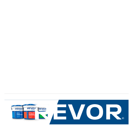
SERVICIO AL CLIENTE
+600 8 335 000
Limache 3600, El Salto.Viña del Mar, Chile
Mapa del sitio
REVOR
Nosotros
Política de uso