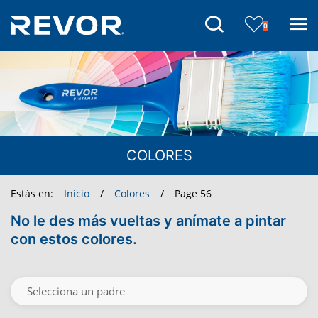
Skip
to
0
the
content
COLORES
Estás en:
Inicio
/
Colores
/
Page 56
No le des más vueltas y anímate a pintar
con estos colores.