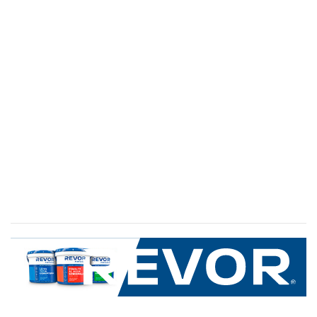
SERVICIO AL CLIENTE
+600 8 335 000
Limache 3600, El Salto.Viña del Mar, Chile
Mapa del sitio
REVOR
Nosotros
Política de uso