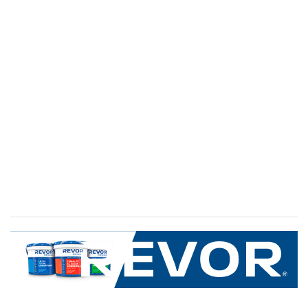
SERVICIO AL CLIENTE
+600 8 335 000
Limache 3600, El Salto.Viña del Mar, Chile
Mapa del sitio
REVOR
Nosotros
Política de uso